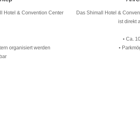
ll Hotel & Convention Center
Das Shimall Hotel & Convent
ist direk
• Ca. 1
tern organisiert werden
• Parkmög
bar