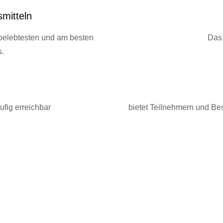
smitteln
r belebtesten und am besten
Das 
s.
ufig erreichbar
bietet Teilnehmern und Be