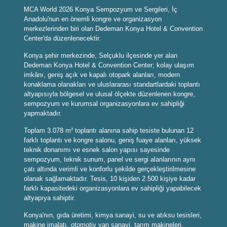
MCA World 2026 Konya Sempozyum ve Sergileri, İç
Anadolu'nun en önemli kongre ve organizasyon
merkezlerinden biri olan Dedeman Konya Hotel & Convention
Center'da düzenlenecektir.
Konya şehir merkezinde, Selçuklu ilçesinde yer alan
Dedeman Konya Hotel & Convention Center; kolay ulaşım
imkânı, geniş açık ve kapalı otopark alanları, modern
konaklama olanakları ve uluslararası standartlardaki toplantı
altyapısıyla bölgesel ve ulusal ölçekte düzenlenen kongre,
sempozyum ve kurumsal organizasyonlara ev sahipliği
yapmaktadır.
Toplam 3.078 m² toplantı alanına sahip tesiste bulunan 12
farklı toplantı ve kongre salonu, geniş fuaye alanları, yüksek
teknik donanımı ve esnek salon yapısı sayesinde
sempozyum, teknik sunum, panel ve sergi alanlarının aynı
çatı altında verimli ve konforlu şekilde gerçekleştirilmesine
olanak sağlamaktadır. Tesis, 10 kişiden 2.500 kişiye kadar
farklı kapasitedeki organizasyonlara ev sahipliği yapabilecek
altyapıya sahiptir.
Konya'nın, gıda üretimi, kimya sanayi, su ve atıksu tesisleri,
makine imalatı, otomotiv yan sanayi, tarım makineleri,