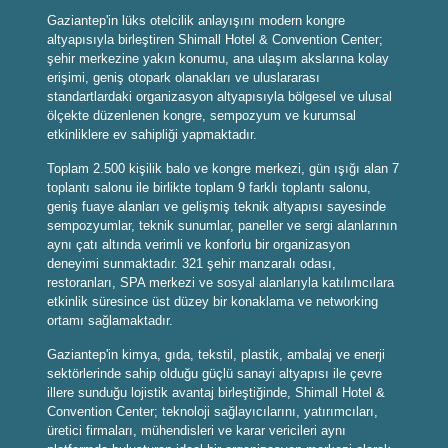
Gaziantep'in lüks otelcilik anlayışını modern kongre
altyapısıyla birleştiren Shimall Hotel & Convention Center;
şehir merkezine yakın konumu, ana ulaşım akslarına kolay
erişimi, geniş otopark olanakları ve uluslararası
standartlardaki organizasyon altyapısıyla bölgesel ve ulusal
ölçekte düzenlenen kongre, sempozyum ve kurumsal
etkinliklere ev sahipliği yapmaktadır.
Toplam 2.500 kişilik balo ve kongre merkezi, gün ışığı alan 7
toplantı salonu ile birlikte toplam 9 farklı toplantı salonu,
geniş fuaye alanları ve gelişmiş teknik altyapısı sayesinde
sempozyumlar, teknik sunumlar, paneller ve sergi alanlarının
aynı çatı altında verimli ve konforlu bir organizasyon
deneyimi sunmaktadır. 321 şehir manzaralı odası,
restoranları, SPA merkezi ve sosyal alanlarıyla katılımcılara
etkinlik süresince üst düzey bir konaklama ve networking
ortamı sağlamaktadır.
Gaziantep'in kimya, gıda, tekstil, plastik, ambalaj ve enerji
sektörlerinde sahip olduğu güçlü sanayi altyapısı ile çevre
illere sunduğu lojistik avantaj birleştiğinde, Shimall Hotel &
Convention Center; teknoloji sağlayıcılarını, yatırımcıları,
üretici firmaları, mühendisleri ve karar vericileri aynı