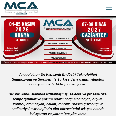
TRANSFER POMPALARI
MAKİNE OTOMASYONU
OTOMASYON VE IIoT
PROSES GÜVENLİĞİ
ROBOTLU ÜRETİM
ÖLÇÜM VE KONTROL
BAKIM VE ONARIM
Anadolu'nun En Kapsamlı Endüstri Teknolojileri
Sempozyum ve Sergileri ile Türkiye Sanayisinin teknoloji
dönüşümüne birlikte yön veriyoruz.
Her biri kendi alanında uzmanlaşmış, sektöre ve prosese özel
sempozyumlar ve çözüm odaklı sergi alanlarıyla; ölçüm,
kontrol, otomasyon, bakım, robotik, proses güvenliği ve
endüstriyel teknolojilerin tüm bileşenlerini tek çatı altında
buluşturan ve yatırımlara yön veren